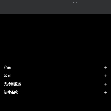
文组织MAB中国首席摄影师
-新华社签约摄影师
俱乐部创始会员
理摄影师、专栏作者
国家地理）旅行摄影大师、中国探
区首位签约摄影师
产品
公司
支持和服务
法律条款