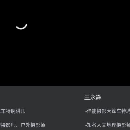
王永辉
篷车特聘讲师
-佳能摄影大篷车特
理摄影师、户外摄影师
-知名人文地理摄影